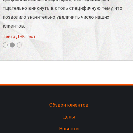
тщательно вникнуть в столь специфичную тему, что
д
позволило значительно увеличить число наших
c
клиентов.
н
Центр ДНК Тест
И
Обзвон клиентов
Цены
Новости