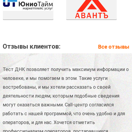
Отзывы клиентов:
Все отзывы
.
Тест ДНК позволяет получить максимум информации о
М
человеке, и мы помогаем в этом. Такие услуги
ч
востребованы, и мы хотели рассказать о своей
р
деятельности людям, которым подобные сведения
с
–
могут оказаться важными. Call-центр согласился
р
и
работать с нашей программой, что очень удобно и для
О
операторов, и для нас. Хочется отметить
р
профессионализм операторов, постаравшихся
б