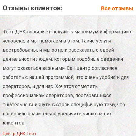
Отзывы клиентов:
Все отзывы
.
Тест ДНК позволяет получить максимум информации о
М
человеке, и мы помогаем в этом. Такие услуги
ч
востребованы, и мы хотели рассказать о своей
р
деятельности людям, которым подобные сведения
с
–
могут оказаться важными. Call-центр согласился
р
и
работать с нашей программой, что очень удобно и для
О
операторов, и для нас. Хочется отметить
р
профессионализм операторов, постаравшихся
б
тщательно вникнуть в столь специфичную тему, что
д
позволило значительно увеличить число наших
c
клиентов.
н
Центр ДНК Тест
И